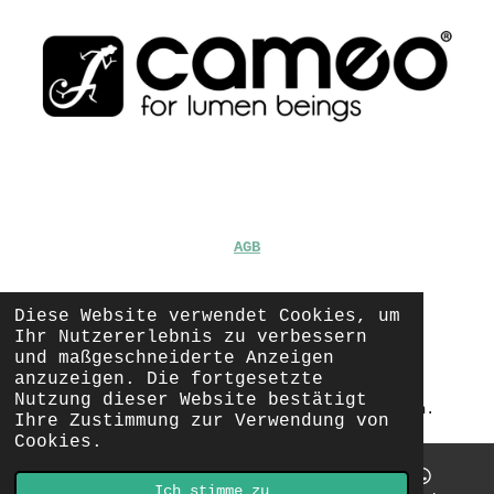
AGB
Diese Website verwendet Cookies, um
Impressum
Ihr Nutzererlebnis zu verbessern
und maßgeschneiderte Anzeigen
anzuzeigen. Die fortgesetzte
Datenschutz
Nutzung dieser Website bestätigt
© Copyright 2023 - 2024 Alle Rechte vorbehalten.
Ihre Zustimmung zur Verwendung von
Cookies.
Ich stimme zu